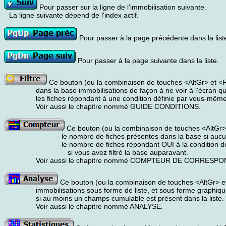
Pour passer sur la ligne de l'immobilisation suivante.
La ligne suivante dépend de l'index actif.
Pour passer à la page précédente dans la list
Pour passer à la page suivante dans la liste.
Ce bouton (ou la combinaison de touches <AltGr> et <F>)
dans la base immobilisations de façon à ne voir à l'écran q
les fiches répondant à une condition définie par vous-même
Voir aussi le chapitre nommé GUIDE CONDITIONS.
Ce bouton (ou la combinaison de touches <AltGr> 
- le nombre de fiches présentes dans la base si aucun f
- le nombre de fiches répondant OUI à la condition défi
si vous avez filtré la base auparavant.
Voir aussi le chapitre nommé COMPTEUR DE CORRESP
Ce bouton (ou la combinaison de touches <AltGr> et
immobilisations sous forme de liste, et sous forme graphiq
si au moins un champs cumulable est présent dans la liste.
Voir aussi le chapitre nommé ANALYSE.