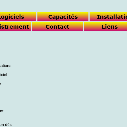
sations.
iciel
e
e
nt
ion dès