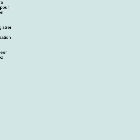
ra
 pour
on
istrer
sation
réer
ez