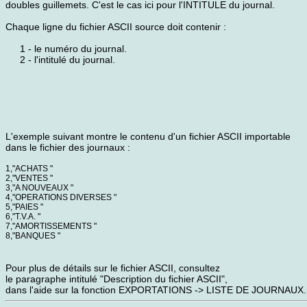
doubles guillemets. C'est le cas ici pour l'INTITULE du journal.
Chaque ligne du fichier ASCII source doit contenir :
1 - le numéro du journal.
2 - l'intitulé du journal.
L'exemple suivant montre le contenu d'un fichier ASCII importable
dans le fichier des journaux :
1,"ACHATS "
2,"VENTES "
3,"A NOUVEAUX "
4,"OPERATIONS DIVERSES "
5,"PAIES "
6,"T.V.A. "
7,"AMORTISSEMENTS "
8,"BANQUES "
Pour plus de détails sur le fichier ASCII, consultez
le paragraphe intitulé "Description du fichier ASCII",
dans l'aide sur la fonction EXPORTATIONS -> LISTE DE JOURNAUX.