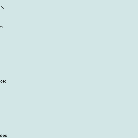
n>.
om
rce;
 des