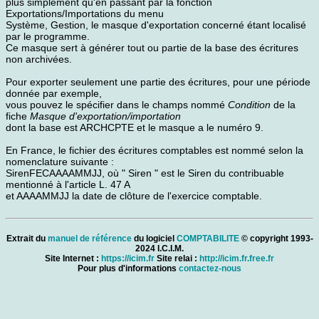
plus simplement qu'en passant par la fonction
Exportations/Importations du menu
Système, Gestion, le masque d'exportation concerné étant localisé
par le programme.
Ce masque sert à générer tout ou partie de la base des écritures
non archivées.
Pour exporter seulement une partie des écritures, pour une période
donnée par exemple,
vous pouvez le spécifier dans le champs nommé
Condition
de la
fiche
Masque d'exportation/importation
dont la base est ARCHCPTE et le masque a le numéro 9.
En France, le fichier des écritures comptables est nommé selon la
nomenclature suivante :
SirenFECAAAAMMJJ, où " Siren " est le Siren du contribuable
mentionné à l'article L. 47 A
et AAAAMMJJ la date de clôture de l'exercice comptable.
Extrait du
manuel de référence
du logiciel
COMPTABILITE
© copyright 1993-
2024 I.C.I.M.
Site Internet :
https://icim.fr
Site relai :
http://icim.fr.free.fr
Pour plus d'informations
contactez-nous