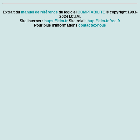
Extrait du
manuel de référence
du logiciel
COMPTABILITE
© copyright 1993-
2024 I.C.I.M.
Site Internet :
https://icim.fr
Site relai :
http://icim.fr.free.fr
Pour plus d'informations
contactez-nous