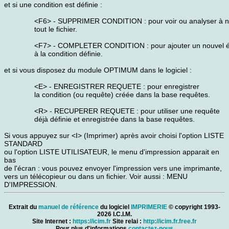
et si une condition est définie :
<F6> - SUPPRIMER CONDITION : pour voir ou analyser à 
tout le fichier.
<F7> - COMPLETER CONDITION : pour ajouter un nouvel 
à la condition définie.
et si vous disposez du module OPTIMUM dans le logiciel :
<E> - ENREGISTRER REQUETE : pour enregistrer
la condition (ou requête) créée dans la base requêtes.
<R> - RECUPERER REQUETE : pour utiliser une requête
déjà définie et enregistrée dans la base requêtes.
Si vous appuyez sur <I> (Imprimer) après avoir choisi l'option LISTE
STANDARD
ou l'option LISTE UTILISATEUR, le menu d'impression apparait en
bas
de l'écran : vous pouvez envoyer l'impression vers une imprimante,
vers un télécopieur ou dans un fichier. Voir aussi : MENU
D'IMPRESSION.
Extrait du
manuel de référence
du logiciel
IMPRIMERIE
© copyright 1993-
2026 I.C.I.M.
Site Internet :
https://icim.fr
Site relai :
http://icim.fr.free.fr
Pour plus d'informations
contactez-nous