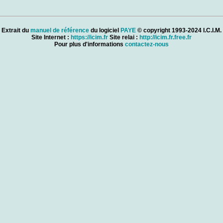
Extrait du
manuel de référence
du logiciel
PAYE
© copyright 1993-2024 I.C.I.M.
Site Internet :
https://icim.fr
Site relai :
http://icim.fr.free.fr
Pour plus d'informations
contactez-nous