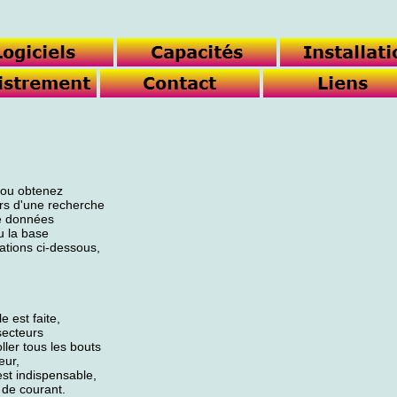
t ou obtenez
ors d'une recherche
de données
u la base
ations ci-dessous,
e est faite,
secteurs
ller tous les bouts
eur,
st indispensable,
 de courant.