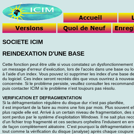
SOCIETE ICIM
REINDEXATION D'UNE BASE
Cette fonction peut être utile si vous constatez un dysfonctionnemen
un message d'erreur d'exécution, lors de l'accès dans une base ou l
à l'aide d'un index. Vous pouvez ici supprimer les index d'une base 
du logiciel. Ces index seront recréés dès que vous ouvrirez à nouvea
concernée. Si le problème persiste, veuillez consulter les recommand
puis contacter ICIM si le problème n'est toujours pas résolu.
VERIFICATION ET DEFRAGMENTATION
Si la défragmentation régulière du disque dur n'est pas planifiée,
il est important de la faire au moins une fois par mois. Plus souvent ell
plus rapide elle est. Arrivé à un certain niveau de fragmentation, des 
sont perdus par le système d'exploitation Windows. Il ne sait plus reco
d'un fichier trop fragmenté et ces secteurs orphelins l'induisent en err
de façon complètement aléatoire. C'est pourquoi la défragmentation e
tout comme la vérification du disque (analyse) après chaque coupure