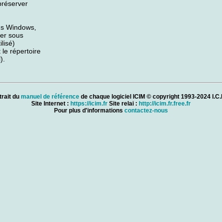
préserver
ous Windows,
ler sous
lisé)
 le répertoire
).
trait du
manuel de référence
de chaque logiciel ICIM © copyright 1993-2024 I.C.I
Site Internet :
https://icim.fr
Site relai :
http://icim.fr.free.fr
Pour plus d'informations
contactez-nous