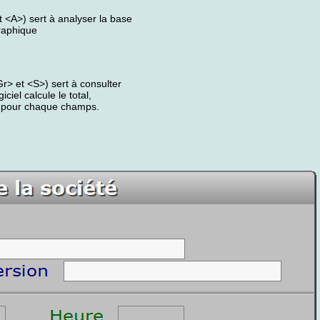
 <A>) sert à analyser la base
graphique
> et <S>) sert à consulter
ciel calcule le total,
s, pour chaque champs.