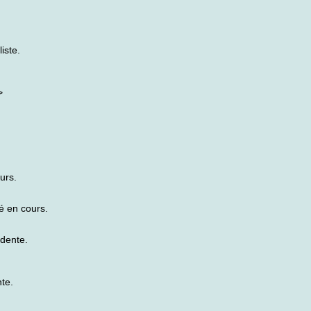
iste.
>
urs.
é en cours.
édente.
te.