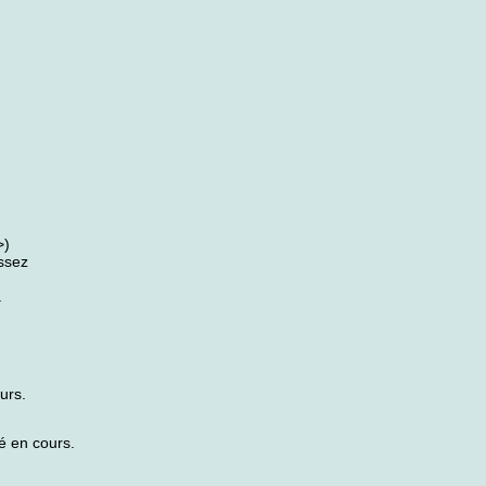
>)
ssez
.
urs.
é en cours.