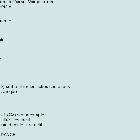
it à l'écran. Voir plus loin
iété ».
édente.
te.
e.
 sert à filtrer les fiches contenues
écran que
.
et <C>) sert à compter :
ltre n'est actif.
ie dans le filtre actif
NDANCE.