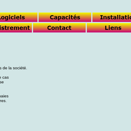
s de la société.
e cas
se
naies
res.