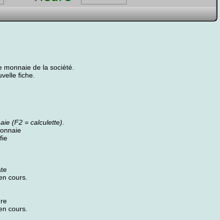
e monnaie de la société.
velle fiche.
ie (F2 = calculette).
monnaie
fie
ate
en cours.
ure
en cours.