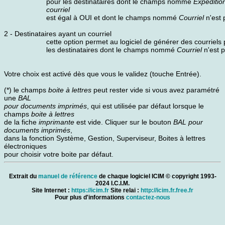
pour les destinataires dont le champs nommé
Expéditio
courriel
est égal à OUI et dont le champs nommé
Courriel
n'est 
2 - Destinataires ayant un courriel
cette option permet au logiciel de générer des courriels
les destinataires dont le champs nommé
Courriel
n'est p
Votre choix est activé dès que vous le validez (touche Entrée).
(*) le champs
boite à lettres
peut rester vide si vous avez paramétré
une
BAL
pour documents imprimés
, qui est utilisée par défaut lorsque le
champs
boite à lettres
de la fiche
imprimante
est vide. Cliquer sur le bouton
BAL pour
documents imprimés
,
dans la fonction Système, Gestion, Superviseur, Boites à lettres
électroniques
pour choisir votre boite par défaut.
Extrait du
manuel de référence
de chaque logiciel ICIM © copyright 1993-
2024 I.C.I.M.
Site Internet :
https://icim.fr
Site relai :
http://icim.fr.free.fr
Pour plus d'informations
contactez-nous