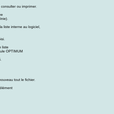
consulter ou imprimer.
ée
inie).
iste interne au logiciel,
isi.
liste
module OPTIMUM
.
veau tout le fichier.
élément