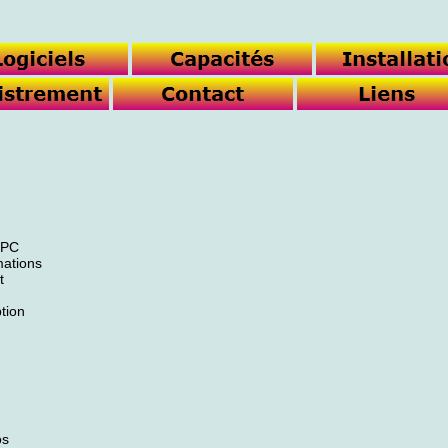
 PC
mations
t
ption
os