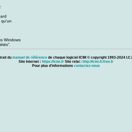
.
dard
 qu'un
ous Windows
étés".
trait du
manuel de référence
de chaque logiciel ICIM © copyright 1993-2024 I.C.I
Site Internet :
https://icim.fr
Site relai :
http://icim.fr.free.fr
Pour plus d'informations
contactez-nous