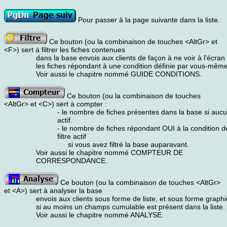
Pour passer à la page suivante dans la liste.
Ce bouton (ou la combinaison de touches <AltGr> et
<F>) sert à filtrer les fiches contenues
dans la base envois aux clients de façon à ne voir à l'écran
les fiches répondant à une condition définie par vous-même
Voir aussi le chapitre nommé GUIDE CONDITIONS.
Ce bouton (ou la combinaison de touches
<AltGr> et <C>) sert à compter :
- le nombre de fiches présentes dans la base si aucun 
actif.
- le nombre de fiches répondant OUI à la condition dé
filtre actif
si vous avez filtré la base auparavant.
Voir aussi le chapitre nommé COMPTEUR DE
CORRESPONDANCE.
Ce bouton (ou la combinaison de touches <AltGr>
et <A>) sert à analyser la base
envois aux clients sous forme de liste, et sous forme graph
si au moins un champs cumulable est présent dans la liste.
Voir aussi le chapitre nommé ANALYSE.