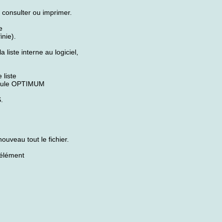
consulter ou imprimer.
e
inie).
iste interne au logiciel,
liste
module OPTIMUM
.
veau tout le fichier.
élément