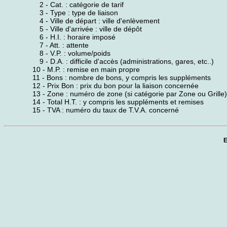
2 - Cat. : catégorie de tarif
3 - Type : type de liaison
4 - Ville de départ : ville d'enlèvement
5 - Ville d'arrivée : ville de dépôt
6 - H.I. : horaire imposé
7 - Att. : attente
8 - V.P. : volume/poids
9 - D.A. : difficile d'accès (administrations, gares, etc..)
10 - M.P. : remise en main propre
11 - Bons : nombre de bons, y compris les suppléments
12 - Prix Bon : prix du bon pour la liaison concernée
13 - Zone : numéro de zone (si catégorie par Zone ou Grille)
14 - Total H.T. : y compris les suppléments et remises
15 - TVA : numéro du taux de T.V.A. concerné
E