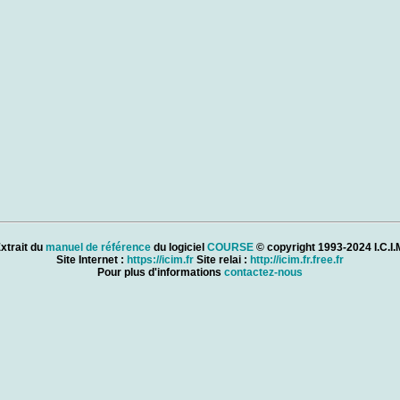
xtrait du
manuel de référence
du logiciel
COURSE
© copyright 1993-2024 I.C.I.
Site Internet :
https://icim.fr
Site relai :
http://icim.fr.free.fr
Pour plus d'informations
contactez-nous