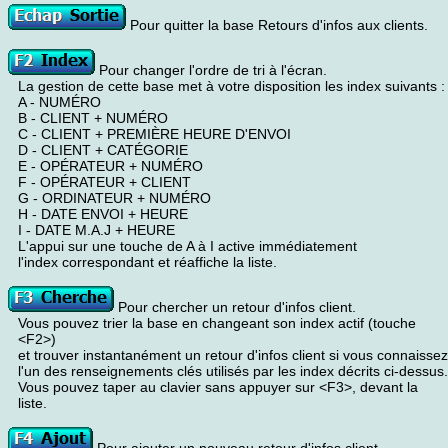
Pour quitter la base Retours d'infos aux clients.
Pour changer l'ordre de tri à l'écran.
La gestion de cette base met à votre disposition les index suivants :
A - NUMÉRO
B - CLIENT + NUMÉRO
C - CLIENT + PREMIÈRE HEURE D'ENVOI
D - CLIENT + CATÉGORIE
E - OPÉRATEUR + NUMÉRO
F - OPÉRATEUR + CLIENT
G - ORDINATEUR + NUMÉRO
H - DATE ENVOI + HEURE
I - DATE M.A.J + HEURE
L'appui sur une touche de A à I active immédiatement
l'index correspondant et réaffiche la liste.
Pour chercher un retour d'infos client.
Vous pouvez trier la base en changeant son index actif (touche
<F2>)
et trouver instantanément un retour d'infos client si vous connaissez
l'un des renseignements clés utilisés par les index décrits ci-dessus.
Vous pouvez taper au clavier sans appuyer sur <F3>, devant la
liste.