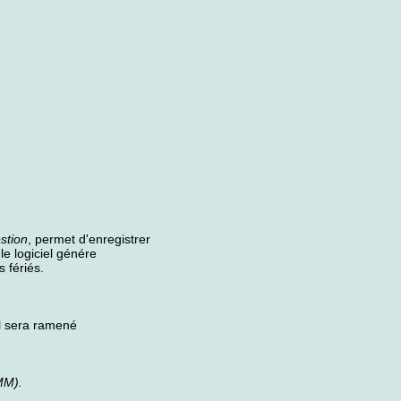
stion
, permet d'enregistrer
le logiciel génére
 fériés.
il sera ramené
MM).