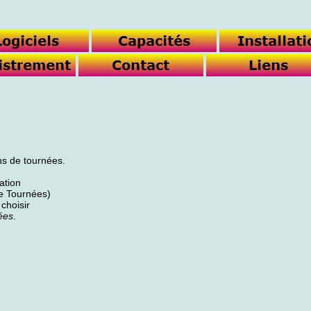
ons de tournées.
ation
e Tournées)
 choisir
ées
.