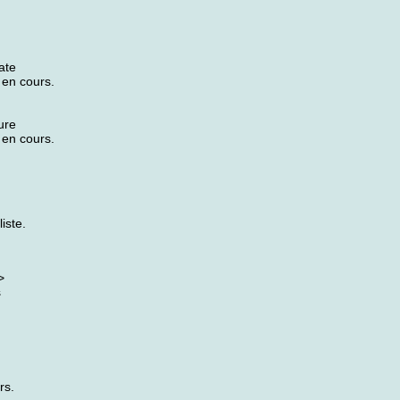
ate
 en cours.
ure
 en cours.
iste.
>
s
rs.