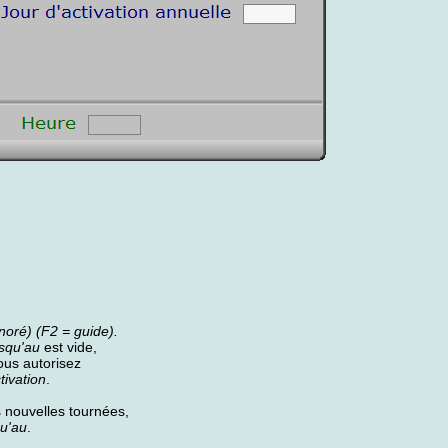
gnoré) (F2 = guide).
squ'au
est vide,
vous autorisez
tivation
.
s nouvelles tournées,
u'au
.