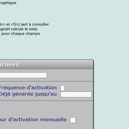
graphique
> et <S>) sert à consulter
ciel calcule le total,
es, pour chaque champs.