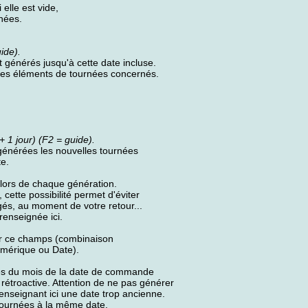
elle est vide,
rnées.
uide).
 générés jusqu'à cette date incluse.
r les éléments de tournées concernés.
 1 jour) (F2 = guide).
e générées les nouvelles tournées
te.
r lors de chaque génération.
cette possibilité permet d'éviter
gés, au moment de votre retour...
enseignée ici.
der ce champs (combinaison
umérique ou Date).
rses du mois de la date de commande
e rétroactive. Attention de ne pas générer
enseignant ici une date trop ancienne.
tournées à la même date.