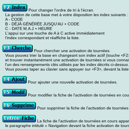
Pour changer l'ordre de tri à l'écran.
La gestion de cette base met à votre disposition les index suivants :
A - CODE
B - DÉJÀ GÉNÉRÉE JUSQU'AU + CODE
C - DATE M.A.J + HEURE
L'appui sur une touche de A à C active immédiatement
l'index correspondant et réaffiche la liste.
Pour chercher une activation de tournées.
Vous pouvez trier la base en changeant son index actif (touche <F2
et trouver instantanément une activation de tournées si vous conna
l'un des renseignements clés utilisés par les index décrits ci-dessus.
Vous pouvez taper au clavier sans appuyer sur <F3>, devant la liste
Pour ajouter une nouvelle activation de tournées.
Pour modifier la fiche de l'activation de tournées en cou
Pour supprimer la fiche de l'activation de tournées
La fiche de l'activation de tournées en cours apparai
le paragraphe intitulé « Navigation devant la fiche activation de tour