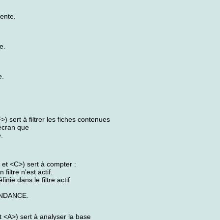
dente.
e.
e.
 sert à filtrer les fiches contenues
'écran que
.
et <C>) sert à compter :
iltre n'est actif.
nie dans le filtre actif
ONDANCE.
 <A>) sert à analyser la base