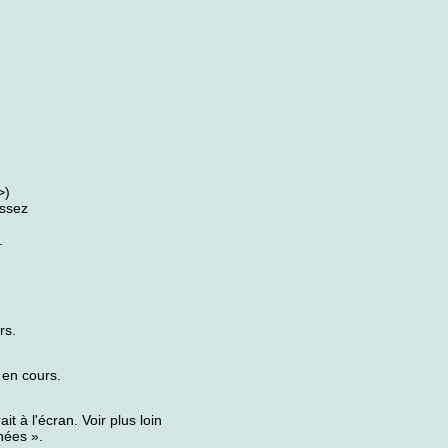
>)
issez
.
rs.
 en cours.
t à l'écran. Voir plus loin
nées ».