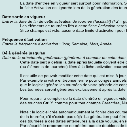
La date d'entrée en vigueur sert surtout pour information. Si 
la fiche Activation est ignorée lors de la génération des tou
Date sortie en vigueur
Entrer la date de fin de cette activation de tournée (facultatif) (F2 = g
Les éléments de tournées liés à cette fiche
Activation
seront
Si ce champs est vide, aucune date limite d'activation pou
Fréquence d'activation
Entrer la fréquence d'activation : Jour, Semaine, Mois, Année.
Déjà générée jusqu'au
Date de la précédente génération (génèrera à compter de cette date +
Cette date sert à définir la date après laquelle doivent êtr
(ou éléments de tournées) liées à la fiche activation couran
Il est utile de pouvoir modifier cette date qui est mise à jou
Par exemple si votre entreprise ferme pour congés annuels, 
que le logiciel génère les tournées de votre période de con
Les tournées seront générées exclusivement après la date r
Pour repartir à compter de la date d'entrée en vigueur, vi
des touches Ctrl Y, comme pour tout champs Caractère, N
Note : le logiciel crée automatiquement le fichier des cou
de la tournée, s'il n'existe pas déjà. La génération peut êtr
des tournées à des dates antérieures à la date voulue, en r
Par sécurité le programme ne génère pas de doublons de 