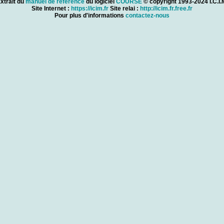
xtrait du
manuel de référence
du logiciel
COURSE
© copyright 1993-2024 I.C.I.
Site Internet :
https://icim.fr
Site relai :
http://icim.fr.free.fr
Pour plus d'informations
contactez-nous