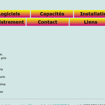
e,
 prix
ra
ture.
même
ier