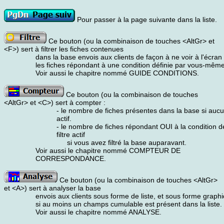
Pour passer à la page suivante dans la liste.
Ce bouton (ou la combinaison de touches <AltGr> et
<F>) sert à filtrer les fiches contenues
dans la base envois aux clients de façon à ne voir à l'écran
les fiches répondant à une condition définie par vous-même
Voir aussi le chapitre nommé GUIDE CONDITIONS.
Ce bouton (ou la combinaison de touches
<AltGr> et <C>) sert à compter :
- le nombre de fiches présentes dans la base si aucun 
actif.
- le nombre de fiches répondant OUI à la condition dé
filtre actif
si vous avez filtré la base auparavant.
Voir aussi le chapitre nommé COMPTEUR DE
CORRESPONDANCE.
Ce bouton (ou la combinaison de touches <AltGr>
et <A>) sert à analyser la base
envois aux clients sous forme de liste, et sous forme graph
si au moins un champs cumulable est présent dans la liste.
Voir aussi le chapitre nommé ANALYSE.