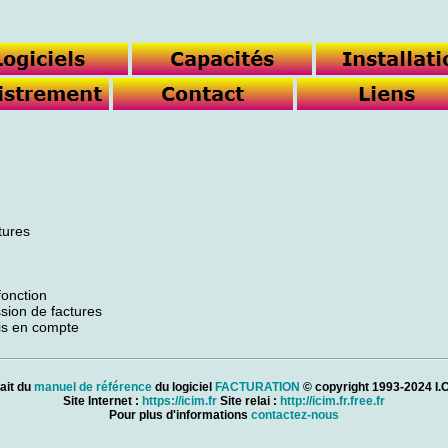
tures
fonction
ion de factures
is en compte
ait du
manuel de référence
du logiciel
FACTURATION
© copyright 1993-2024 I.C
Site Internet :
https://icim.fr
Site relai :
http://icim.fr.free.fr
Pour plus d'informations
contactez-nous