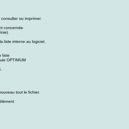
consulter ou imprimer.
ent concernée
inie).
iste interne au logiciel,
liste
module OPTIMUM
.
veau tout le fichier.
élément