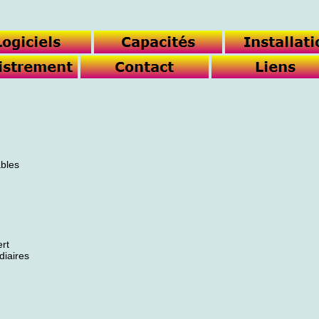
ables
ert
diaires