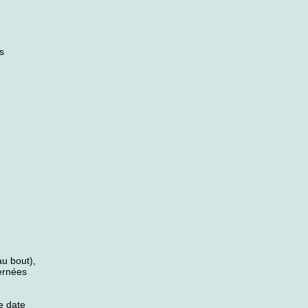
es
u bout),
cernées
e date