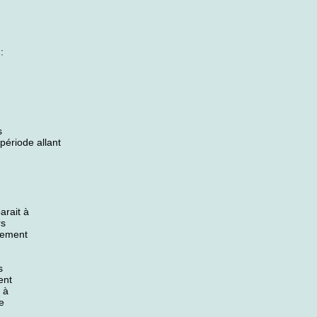
:
s
période allant
arait à
rs
itement
s
ent
 à
e