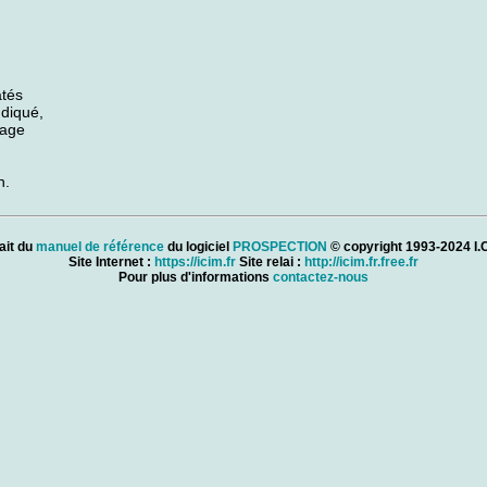
atés
ndiqué,
page
n.
ait du
manuel de référence
du logiciel
PROSPECTION
© copyright 1993-2024 I.C
Site Internet :
https://icim.fr
Site relai :
http://icim.fr.free.fr
Pour plus d'informations
contactez-nous