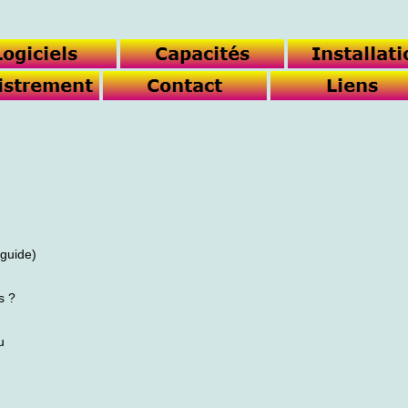
guide)
s ?
u