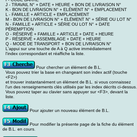
J - TRAVAIL N° + DATE + HEURE + BON DE LIVRAISON N°
K - BON DE LIVRAISON N° + ELÉMENT N° + EMPLACEMENT
L - FAMILLE + ARTICLE + EMPLACEMENT
M - BON DE LIVRAISON N° + ELÉMENT N° + SÉRIE OU LOT N°
N - FAMILLE + ARTICLE + SÉRIE OU LOT N° + DATE
PÉREMPTION
O - RÉSERVÉ + FAMILLE + ARTICLE + DATE + HEURE
P - RÉSERVÉ + ASSEMBLAGE + DATE + HEURE
Q - MODE DE TRANSPORT + BON DE LIVRAISON N°
L'appui sur une touche de A à Q active immédiatement
l'index correspondant et réaffiche la liste.
Pour chercher un élément de B.L.
Vous pouvez trier la base en changeant son index actif (touche
<F2>)
et trouver instantanément un élément de B.L. si vous connaissez
l'un des renseignements clés utilisés par les index décrits ci-dessus.
Vous pouvez taper au clavier sans appuyer sur <F3>, devant la
liste.
Pour ajouter un nouveau élément de B.L.
Pour modifier la présente page de la fiche du élément
de B.L. en cours.