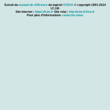
Extrait du
manuel de référence
du logiciel
STOCK
© copyright 1993-2024
I.C.I.M.
Site Internet :
https://icim.fr
Site relai :
http://icim.fr.free.fr
Pour plus d'informations
contactez-nous