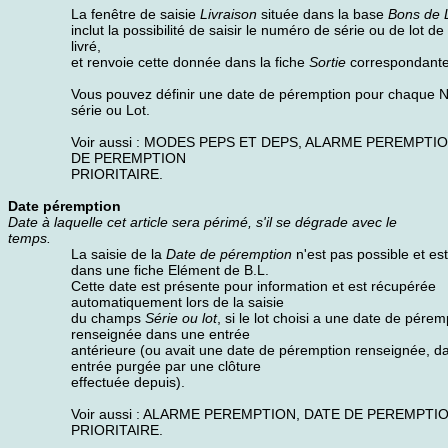
La fenêtre de saisie
Livraison
située dans la base
Bons de L
inclut la possibilité de saisir le numéro de série ou de lot de l
livré,
et renvoie cette donnée dans la fiche
Sortie
correspondante
Vous pouvez définir une date de péremption pour chaque 
série ou Lot.
Voir aussi : MODES PEPS ET DEPS, ALARME PEREMPTI
DE PEREMPTION
PRIORITAIRE.
Date péremption
Date à laquelle cet article sera périmé, s'il se dégrade avec le
temps.
La saisie de la
Date de péremption
n'est pas possible et est 
dans une fiche Elément de B.L.
Cette date est présente pour information et est récupérée
automatiquement lors de la saisie
du champs
Série ou lot
, si le lot choisi a une date de pérem
renseignée dans une entrée
antérieure (ou avait une date de péremption renseignée, d
entrée purgée par une clôture
effectuée depuis).
Voir aussi : ALARME PEREMPTION, DATE DE PEREMPTI
PRIORITAIRE.