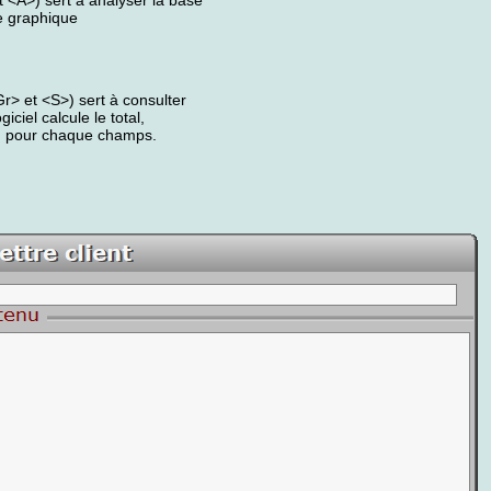
 <A>) sert à analyser la base
me graphique
> et <S>) sert à consulter
ciel calcule le total,
es, pour chaque champs.