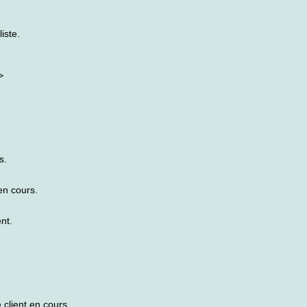
iste.
>
s.
en cours.
nt.
client en cours.