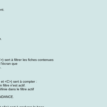
nt.
e.
 sert à filtrer les fiches contenues
 l'écran que
.
et <C>) sert à compter :
iltre n'est actif.
nie dans le filtre actif
ONDANCE.