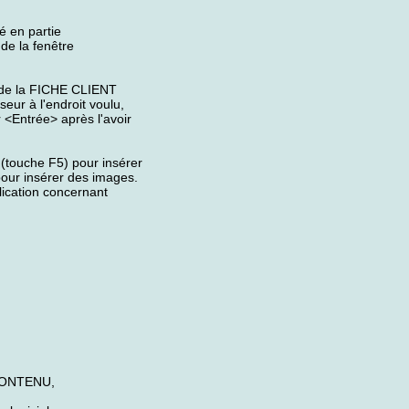
é en partie
 de la fenêtre
s de la FICHE CLIENT
eur à l'endroit voulu,
 <Entrée> après l'avoir
(touche F5) pour insérer
 pour insérer des images.
lication concernant
 CONTENU,