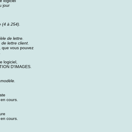
 logiciel
u jour
 (4 à 254).
le de lettre.
de lettre client
.
go, que vous pouvez
.
 logiciel,
TATION D'IMAGES.
 modèle.
ate
t en cours.
ure
t en cours.