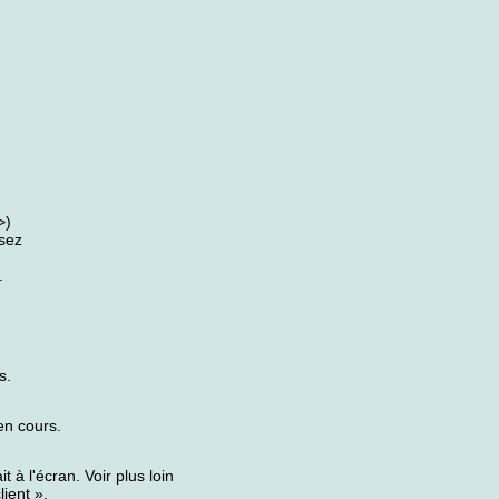
>)
ssez
.
s.
en cours.
 à l'écran. Voir plus loin
lient ».